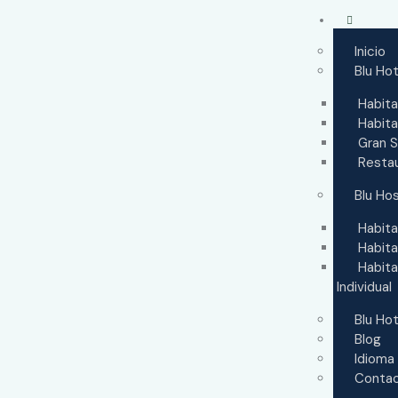
Inicio
Blu Ho
Habita
Habita
Gran S
Resta
Blu Hos
Habita
Habita
Habita
Individual
Blu Ho
Blog
Idioma
Conta