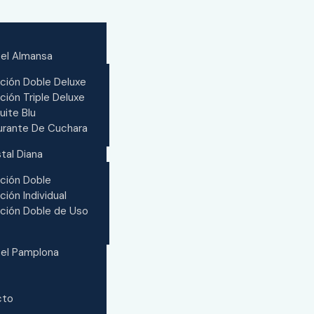
tel Almansa
ción Doble Deluxe
ción Triple Deluxe
uite Blu
urante De Cuchara
tal Diana
ción Doble
ción Individual
ción Doble de Uso
tel Pamplona
cto