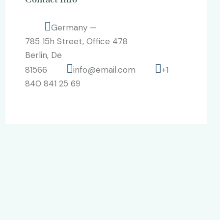
Germany —
785 15h Street, Office 478
Berlin, De
81566
info@email.com
+1
840 841 25 69