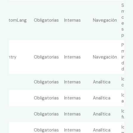
Se uti
mostr
conte
dCustomLang
Obligatorias
Internas
Navegación
el id
selec
por el
Permi
mostr
Country
Obligatorias
Internas
Navegación
impor
disti
divis
Identi
ign
Obligatorias
Internas
Analítica
camp
Identi
te
Obligatorias
Internas
Analítica
afilia
Identi
e
Obligatorias
Internas
Analítica
fuent
Identi
m
Obligatorias
Internas
Analítica
medi