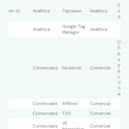
Esta 
n-user-id
Analítica
Triptease
Analítica
identi
del u
Google Tag
m
Analítica
Analítica
Manager
Utili
Faceb
propo
una s
prod
Comerciales
Facebook
Comercial
public
como 
tiemp
terce
anunc
Comerciales
Affilired
Comercial
Comerciales
T2O
Comercial
VE
Comerciales
Comercial
Interactive