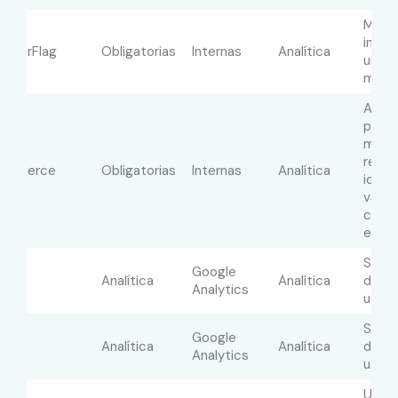
Manti
infor
rcherFlag
Obligatorias
Internas
Analítica
un
meta
Análit
propi
moto
reser
comerce
Obligatorias
Internas
Analítica
identi
venta
contr
error
Se us
Google
Analítica
Analítica
distin
Analytics
usuar
Se us
Google
Analítica
Analítica
distin
Analytics
usuar
Utili