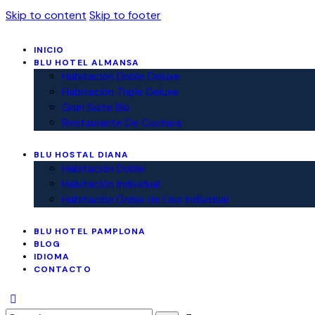
Skip to content
Skip to footer
INICIO
BLU HOTEL ALMANSA
Habitación Doble Deluxe
Habitación Triple Deluxe
Gran Suite Blu
Restaurante De Cuchara
BLU HOSTAL DIANA
Habitación Doble
Habitación Individual
Habitación Doble de Uso Individual
BLU HOTEL PAMPLONA
BLOG
IDIOMA
CONTACTO