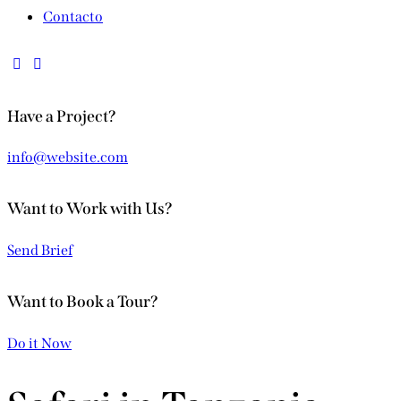
Contacto
Have a Project?
info@website.com
Want to Work with Us?
Send Brief
Want to Book a Tour?
Do it Now