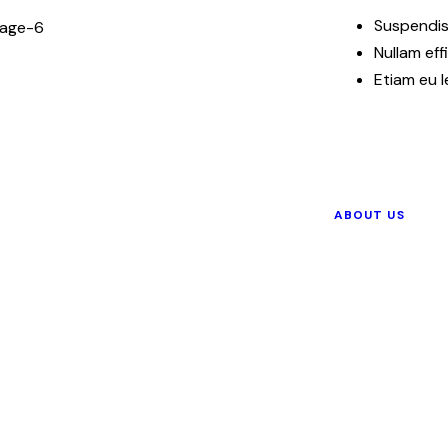
Suspendis
Nullam eff
Etiam eu l
ABOUT US