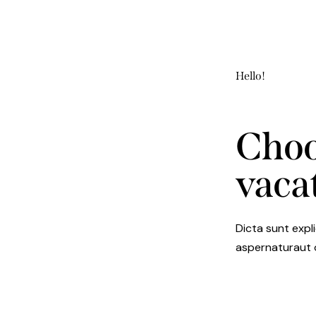
Hello!
Choo
vaca
Dicta sunt expl
aspernaturaut o