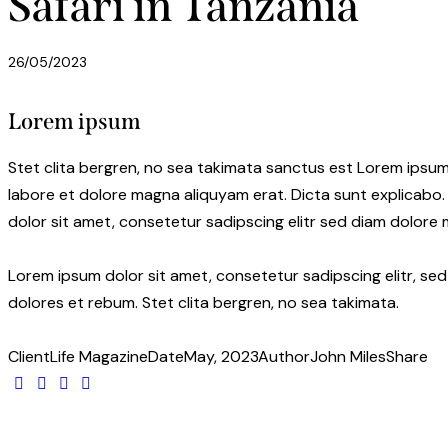
Safari in Tanzania
26/05/2023
Lorem ipsum
Stet clita bergren, no sea takimata sanctus est Lorem ipsum
labore et dolore magna aliquyam erat. Dicta sunt explicabo.
dolor sit amet, consetetur sadipscing elitr sed diam dolore
Lorem ipsum dolor sit amet, consetetur sadipscing elitr, s
dolores et rebum. Stet clita bergren, no sea takimata.
Client
Life Magazine
Date
May, 2023
Author
John Miles
Share